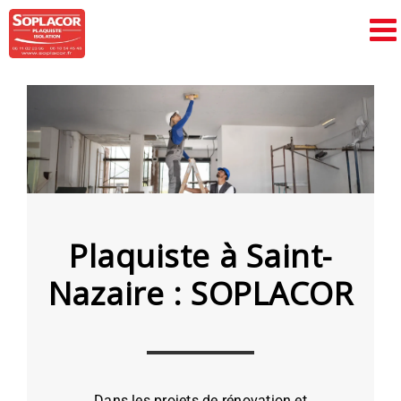
Passer
au
contenu
Plaquiste à Saint-
Nazaire : SOPLACOR
Dans les projets de rénovation et