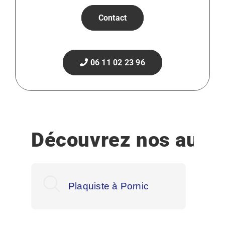
Contact
06 11 02 23 96
Découvrez nos autre
Plaquiste à Pornic
Pla