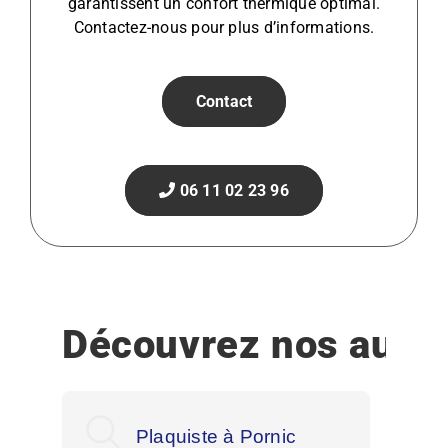
garantissent un confort thermique optimal.
Contactez-nous pour plus d’informations.
Contact
06 11 02 23 96
Découvrez nos autre
Plaquiste à Pornic
Pla