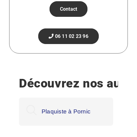
Contact
06 11 02 23 96
Découvrez nos autre
Plaquiste à Pornic
Pla